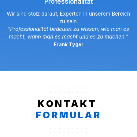
Professionalität
Wir sind stolz darauf, Experten in unserem Bereich
zu sein.
“
Professionalität bedeutet zu wissen, wie man es
macht, wann man es macht und es zu machen.
”
Frank Tyger
KONTAKT
FORMULAR